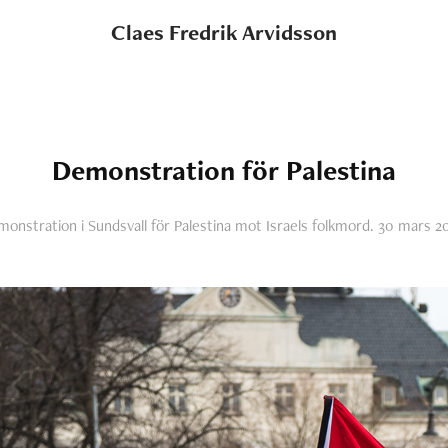
Claes Fredrik Arvidsson
Demonstration för Palestina
onstration i Sundsvall för Palestina mot Israels folkmord. 30 mars 2